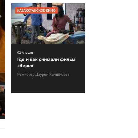
КАЗАХСТАНСКОЕ КИНО
02 Апреля
Где и как снимали фильм
«Зере»
Режиссер Даурен Камшибаев