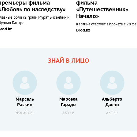
премьеры фильма
фильма
«Любовь по наследству»
«Путешественник»
Начало»
Главные роли сыграли Мурат Бисенбин и
Нурлан Батыров
Картина стартует в прокате с 28 ф
Brod.kz
Brod.kz
ЗНАЙ В ЛИЦО
Марсель
Марсела
Альберто
Раскин
Гирадо
Дзени
РЕЖИССЕР
АКТЕР
АКТЕР