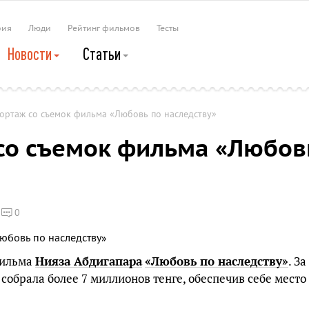
рия
Люди
Рейтинг фильмов
Тесты
Новости
Статьи
ортаж со съемок фильма «Любовь по наследству»
со съемок фильма «Любов
0
фильма
Нияза Абдигапара
«Любовь по наследству»
. За
собрала более 7 миллионов тенге, обеспечив себе место