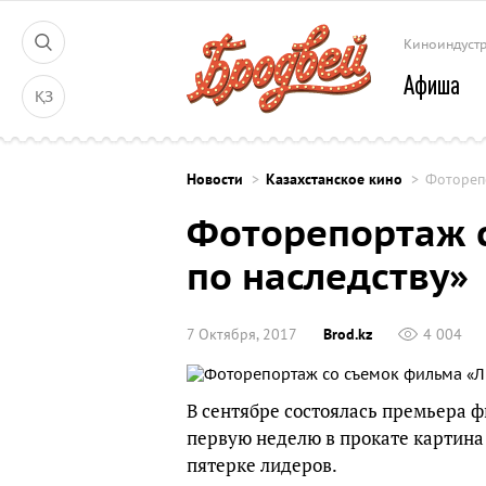
Киноиндуст
Афиша
ҚЗ
Новости
Казахстанское кино
Фотореп
Фоторепортаж 
по наследству»
7 Октября, 2017
Brod.kz
4 004
В сентябре состоялась премьера 
первую неделю в прокате картина 
пятерке лидеров.