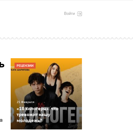
Войти
ь
РЕЦЕНЗИИ
25 Февраля
«18 килогерц»: что
тревожит нашу
 в
молодежь?