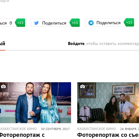
0
Поделиться
ться
0
Поделиться
+15
+15
+15
ый
Войдите
, чтобы оставить коммента
КАЗАХСТАНСКОЕ КИНО
КАЗАХСТАНСКОЕ КИНО
30 СЕНТЯБРЯ, 2017
26 ЯНВАРЯ, 
Фоторепортаж с
Фоторепортаж со съ