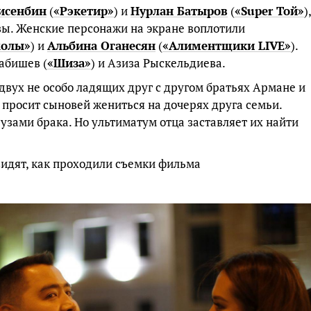
исенбин
(
«Рэкетир»
) и
Нурлан Батыров
(
«Super Той»
),
ы. Женские персонажи на экране воплотили
жолы»
) и
Альбина Оганесян
(
«Алиментщики LIVE»
).
абишев (
«Шиза»
) и Азиза Рыскельдиева.
двух не особо ладящих друг с другом братьях Армане и
 просит сыновей жениться на дочерях друга семьи.
узами брака. Но ультиматум отца заставляет их найти
видят, как проходили съемки фильма