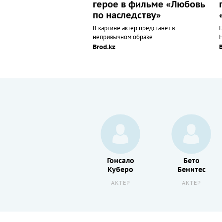
герое в фильме «Любовь
по наследству»
В картине актер предстанет в
непривычном образе
Brod.kz
Хуан
Гонсало
Бето
Пабло Хиль
Куберо
Бенитес
АКТЕР
АКТЕР
АКТЕР