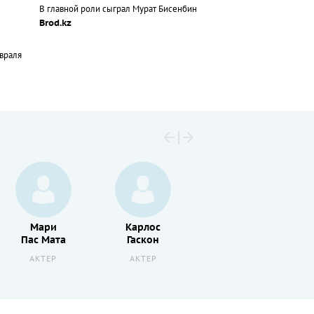
В главной роли сыграл Мурат Бисенбин
Brod.kz
евраля
Мари
Карлос
Хуан
Пас Мата
Гаскон
Пабло Хиль
АКТЕР
АКТЕР
АКТЕР