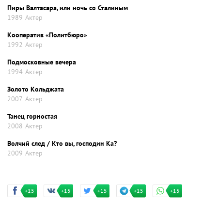
Пиры Валтасара, или ночь со Сталиным
1989
Актер
Кооператив «Политбюро»
1992
Актер
Подмосковные вечера
1994
Актер
Золото Кольджата
2007
Актер
Танец горностая
2008
Актер
Волчий след / Кто вы, господин Ка?
2009
Актер
+15
+15
+15
+15
+15