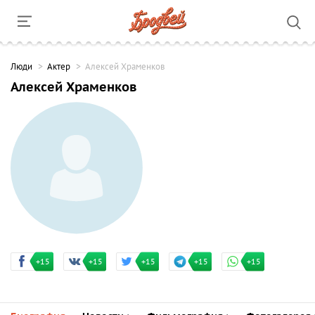
Люди
Актер
Алексей Храменков
Алексей Храменков
+15
+15
+15
+15
+15