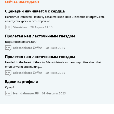
СЕЙЧАС ОБСУЖДАЮТ
Сценарий начинается с сердца
Полностью согласен. Поэтому казахстанское кино интересно смотреть, есть
сюжет, есть уроки и есть хорошие...
Stanislav
28 Апреля 11:13
Пролетая над ласточкиным гнездом
https://adessobistro.net/
adessobistro Coffee
30 Июня, 2025
Пролетая над ласточкиным гнездом
Nestled in the heart of the city, Adessobistro is a charming coffee shop that
offers a warm and inviting...
adessobistro Coffee
30 Июня, 2025
Едоки картофеля
Cупер!
ivan.dalmatov.88
09 Февраля, 2025