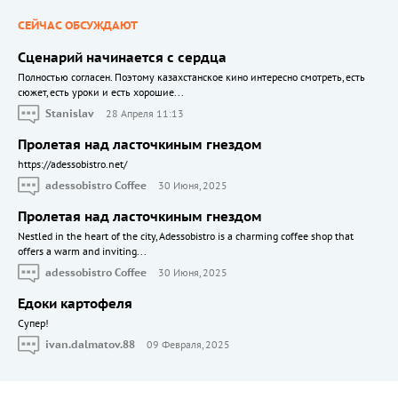
СЕЙЧАС ОБСУЖДАЮТ
Сценарий начинается с сердца
Полностью согласен. Поэтому казахстанское кино интересно смотреть, есть
сюжет, есть уроки и есть хорошие...
Stanislav
28 Апреля 11:13
Пролетая над ласточкиным гнездом
https://adessobistro.net/
adessobistro Coffee
30 Июня, 2025
Пролетая над ласточкиным гнездом
Nestled in the heart of the city, Adessobistro is a charming coffee shop that
offers a warm and inviting...
adessobistro Coffee
30 Июня, 2025
Едоки картофеля
Cупер!
ivan.dalmatov.88
09 Февраля, 2025