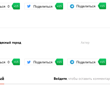
Поделиться
ться
0
Поделиться
+15
+15
+15
удесный город
Актер
Поделиться
ться
0
Поделиться
+15
+15
+15
ый
Войдите
, чтобы оставить коммента