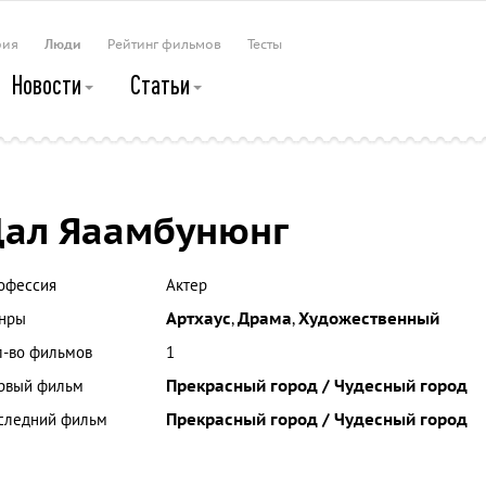
рия
Люди
Рейтинг фильмов
Тесты
Новости
Статьи
ал Яаамбунюнг
офессия
Актер
нры
Артхаус
,
Драма
,
Художественный
л-во фильмов
1
рвый фильм
Прекрасный город / Чудесный город
следний фильм
Прекрасный город / Чудесный город