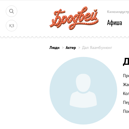
Киноиндуст
Афиша
ҚЗ
Люди
Актер
Дал Яаамбунюнг
Д
Пр
Жа
Ко
Пе
По