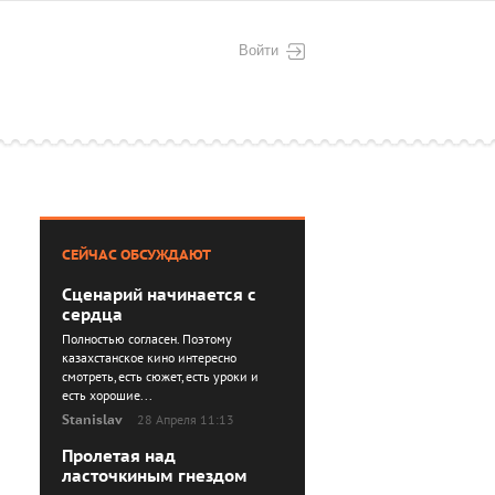
Войти
СЕЙЧАС ОБСУЖДАЮТ
Сценарий начинается с
сердца
Полностью согласен. Поэтому
казахстанское кино интересно
смотреть, есть сюжет, есть уроки и
есть хорошие...
Stanislav
28 Апреля 11:13
Пролетая над
ласточкиным гнездом