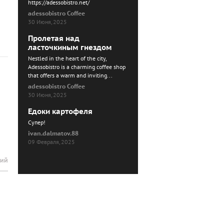
https://adessobistro.net/
adessobistro Coffee
30 Июня, 2025
Пролетая над
ласточкиным гнездом
Nestled in the heart of the city,
Adessobistro is a charming coffee shop
that offers a warm and inviting...
adessobistro Coffee
30 Июня, 2025
Едоки картофеля
Cупер!
ivan.dalmatov.88
09 Февраля, 2025
рий