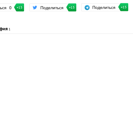
Поделиться
ться
0
Поделиться
+15
+15
+15
фия
1