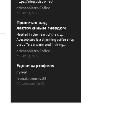
https://adessobistro.net/
adessobistro Coffee
30 Июня, 2025
Пролетая над
ласточкиным гнездом
Nestled in the heart of the city,
Adessobistro is a charming coffee shop
that offers a warm and inviting...
adessobistro Coffee
30 Июня, 2025
Едоки картофеля
Cупер!
ivan.dalmatov.88
09 Февраля, 2025