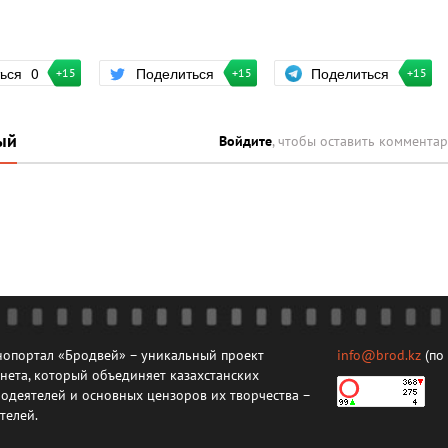
Поделиться
ться
0
Поделиться
+15
+15
+15
ый
Войдите
, чтобы оставить коммента
опортал «Бродвей» – уникальный проект
info@brod.kz
(по
нета, который объединяет казахстанских
одеятелей и основных цензоров их творчества –
телей.