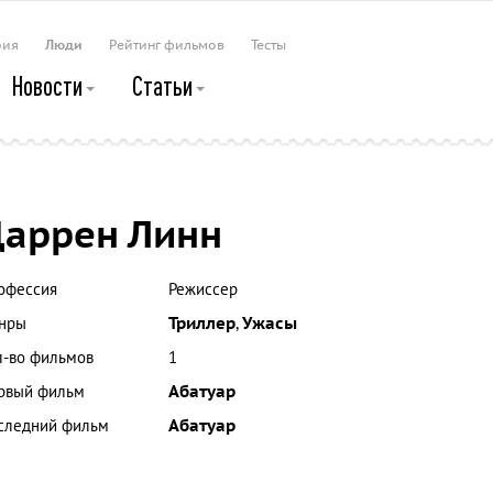
рия
Люди
Рейтинг фильмов
Тесты
Новости
Статьи
аррен Линн
офессия
Режиссер
нры
Триллер
,
Ужасы
л-во фильмов
1
рвый фильм
Абатуар
следний фильм
Абатуар