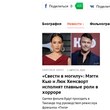
Поделиться
0
Подели
+15
Биография
Новости
Фильмогра
1
МИРОВОЕ КИНО
1 АВГУСТА, 2018
«Свести в могилу»: Мэгги
Кью и Люк Хемсворт
исполнят главные роли в
хорроре
Съемки фильма будут проходить в
Таиланде под руководством режиссера
франшизы «Пила»