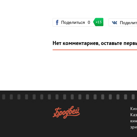
Поделиться
0
Подели
+15
Нет комментариев, оставьте перв
Кин
Каз
кин
зри