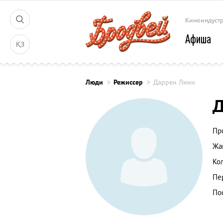
Киноиндуст
Афиша
ҚЗ
Люди
Режиссер
Даррен Линн
Д
Пр
Жа
Ко
Пе
По