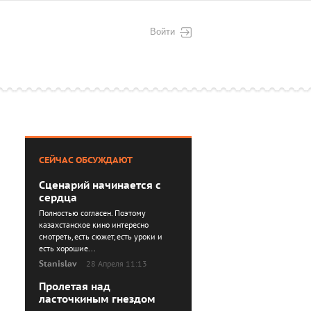
Войти
СЕЙЧАС ОБСУЖДАЮТ
Сценарий начинается с
сердца
Полностью согласен. Поэтому
казахстанское кино интересно
смотреть, есть сюжет, есть уроки и
есть хорошие...
Stanislav
28 Апреля 11:13
Пролетая над
ласточкиным гнездом