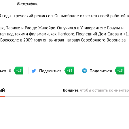
Биография:
 года - греческий режиссер. Он наиболее известен своей работой в
х, Париже и Рио-де-Жанейро. Он учился в Университете Брауна и
тал над такими фильмами, как Hardcore, Последний Дом Слева и +1.
Брюсселе в 2009 году он выиграл награду Серебряного Ворона за
Поделиться
ться
0
Поделиться
+15
+15
+15
ый
Войдите
, чтобы оставить коммента