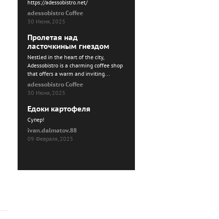
https://adessobistro.net/
adessobistro Coffee
30 Июня, 2025
Пролетая над
ласточкиным гнездом
Nestled in the heart of the city,
Adessobistro is a charming coffee shop
that offers a warm and inviting...
adessobistro Coffee
30 Июня, 2025
Едоки картофеля
Cупер!
ivan.dalmatov.88
09 Февраля, 2025