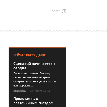
Войти
СЕЙЧАС ОБСУЖДАЮТ
Сценарий начинается с
сердца
Полностью согласен. Поэтому
казахстанское кино интересно
смотреть, есть сюжет, есть уроки и
есть хорошие...
Stanislav
28 Апреля 11:13
Пролетая над
ласточкиным гнездом