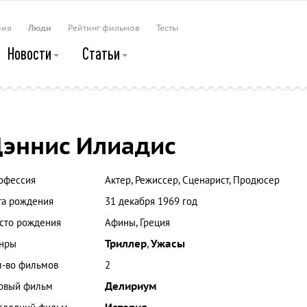
рия
Люди
Рейтинг фильмов
Тесты
Новости
Статьи
эннис Илиадис
офессия
Актер, Режиссер, Сценарист, Продюсер
та рождения
31 декабря 1969 год
сто рождения
Афины, Греция
нры
Триллер
,
Ужасы
л-во фильмов
2
рвый фильм
Делириум