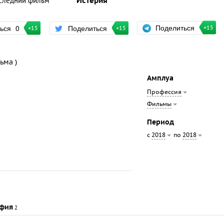
следний фильм
Истерия
Поделиться
ться
0
Поделиться
+15
+15
+15
ьма )
Амплуа
Профессия
Фильмы
Период
с
по
2018
2018
фия
2