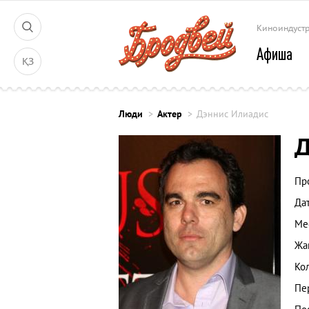
Киноиндуст
Афиша
ҚЗ
Люди
Актер
Дэннис Илиадис
Д
Пр
Да
Ме
Жа
Ко
Пе