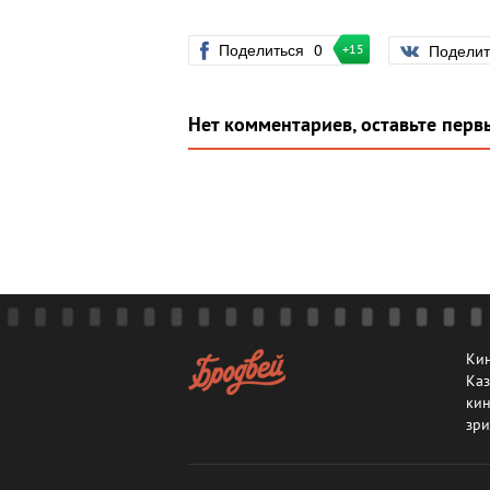
Поделиться
0
Подели
+15
Нет комментариев, оставьте перв
Кин
Каз
кин
зри