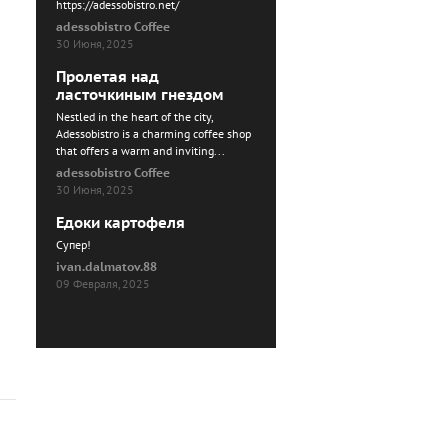
https://adessobistro.net/
adessobistro Coffee
30 Июня, 2025
Пролетая над
ласточкиным гнездом
Nestled in the heart of the city,
Adessobistro is a charming coffee shop
that offers a warm and inviting...
adessobistro Coffee
30 Июня, 2025
Едоки картофеля
Cупер!
ivan.dalmatov.88
09 Февраля, 2025