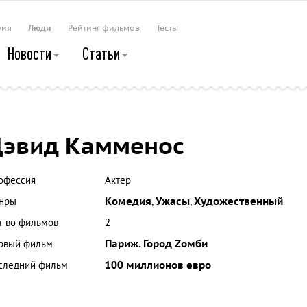
рия
Люди
Рейтинг фильмов
Тесты
Новости
Статьи
эвид Камменос
офессия
Актер
нры
Комедия
,
Ужасы
,
Художественный
л-во фильмов
2
рвый фильм
Париж. Город Zомби
следний фильм
100 миллионов евро