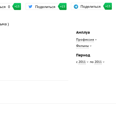
Поделиться
ться
0
Поделиться
+15
+15
+15
ьма )
Амплуа
Профессия
Фильмы
Период
с
по
2011
2011