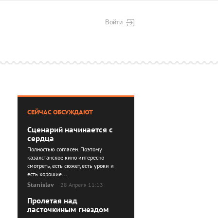
Войти
СЕЙЧАС ОБСУЖДАЮТ
Сценарий начинается с
сердца
Полностью согласен. Поэтому
казахстанское кино интересно
смотреть, есть сюжет, есть уроки и
есть хорошие...
Stanislav
28 Апреля 11:13
Пролетая над
ласточкиным гнездом