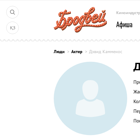
Киноиндуст
Афиша
ҚЗ
Люди
Актер
Дэвид Камменос
Д
Пр
Жа
Ко
Пе
По