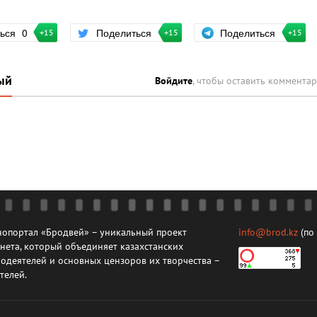
Поделиться
ться
0
Поделиться
+15
+15
+15
ый
Войдите
, чтобы оставить коммента
опортал «Бродвей» – уникальный проект
info@brod.kz
(по
нета, который объединяет казахстанских
одеятелей и основных цензоров их творчества –
телей.