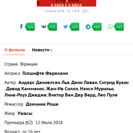
10 июля 2018
1 676
0
+15
+15
+15
+15
+15
О фильме
Новости
1
Страна
Франция
Актриса
Голшифте Фарахани
Актер
Андерс Даниелсен Лье
,
Дени Лаван
,
Сигрид Буази
,
Дэвид Камменос
,
Жан-Ив Силли
,
Нэнси Мурильо
,
Лина-Роуз Джедже
,
Виктор Ван Дер Верд
,
Лео Пуле
Режиссер
Доминик Роше
Жанр
Ужасы
Премьера (KZ)
12 Июля 2018
Возраст
от 16 лет