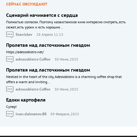
СЕЙЧАС ОБСУЖДАЮТ
Сценарий начинается с сердца
Полностью согласен. Поэтому казахстанское кино интересно смотреть, есть
сюжет, есть уроки и есть хорошие...
Stanislav
28 Апреля 11:13
Пролетая над ласточкиным гнездом
https://adessobistro.net/
adessobistro Coffee
30 Июня, 2025
Пролетая над ласточкиным гнездом
Nestled in the heart of the city, Adessobistro is a charming coffee shop that
offers a warm and inviting...
adessobistro Coffee
30 Июня, 2025
Едоки картофеля
Cупер!
ivan.dalmatov.88
09 Февраля, 2025