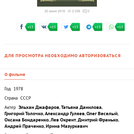
20 июня 2018
2 036
0
+15
+15
+15
+15
+15
ДЛЯ ПРОСМОТРА НЕОБХОДИМО АВТОРИЗОВАТЬСЯ
О фильме
Год
1978
Страна
СССР
Актер
Эльхан Джафаров
,
Татьяна Данилова
,
Григорий Толочко
,
Александр Гуляев
,
Олег Веселый
,
Оксана Бондаренко
,
Лев Окрент
,
Дмитрий Франько
,
Андрей Праченко
,
Ирина Мазуркевич