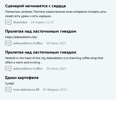
Сценарий начинается с сердца
Полностью согласен. Поэтому казахстанское кино интересно смотреть, есть
сюжет, есть уроки и есть хорошие...
Stanislav
28 Апреля 11:13
Пролетая над ласточкиным гнездом
https://adessobistro.net/
adessobistro Coffee
30 Июня, 2025
Пролетая над ласточкиным гнездом
Nestled in the heart of the city, Adessobistro is a charming coffee shop that
offers a warm and inviting...
adessobistro Coffee
30 Июня, 2025
Едоки картофеля
Cупер!
ivan.dalmatov.88
09 Февраля, 2025