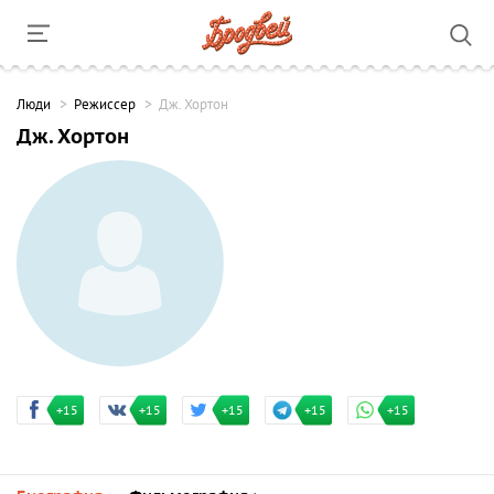
Люди
Режиссер
Дж. Хортон
Дж. Хортон
+15
+15
+15
+15
+15