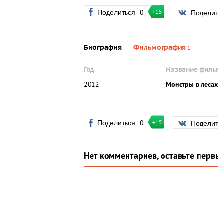
Поделиться
0
Подели
+15
Биография
Фильмография
1
Год
Название филь
2012
Монстры в лесах
Поделиться
0
Подели
+15
Нет комментариев, оставьте перв