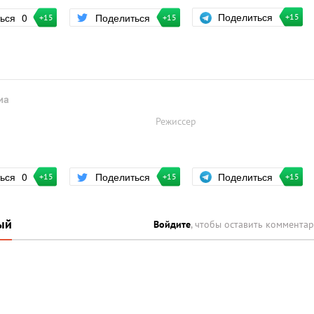
Поделиться
ться
0
Поделиться
+15
+15
+15
ма
Режиссер
Поделиться
ться
0
Поделиться
+15
+15
+15
ый
Войдите
, чтобы оставить коммента