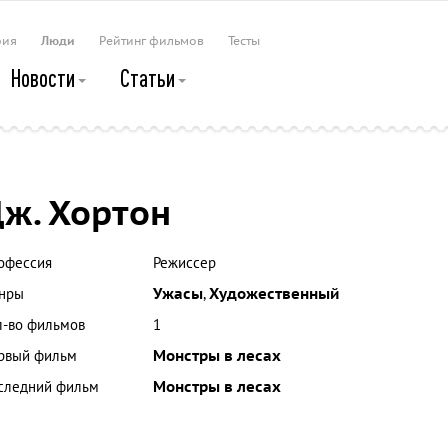
рия
Люди
Рейтинг фильмов
Тесты
Новости
Статьи
ж. Хортон
офессия
Режиссер
нры
Ужасы
,
Художественный
л-во фильмов
1
рвый фильм
Монстры в лесах
следний фильм
Монстры в лесах