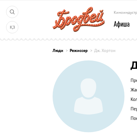
Киноиндуст
Афиша
ҚЗ
Люди
Режиссер
Дж. Хортон
Д
Пр
Жа
Ко
Пе
По