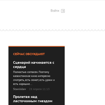
Войти
СЕЙЧАС ОБСУЖДАЮТ
Сценарий начинается с
сердца
Полностью согласен. Поэтому
казахстанское кино интересно
смотреть, есть сюжет, есть уроки и
есть хорошие...
Stanislav
28 Апреля 11:13
Пролетая над
ласточкиным гнездом