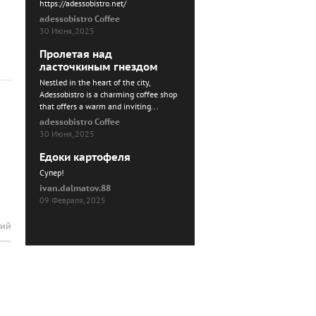
https://adessobistro.net/
adessobistro Coffee
30 Июня, 2025
Пролетая над
ласточкиным гнездом
Nestled in the heart of the city,
Adessobistro is a charming coffee shop
that offers a warm and inviting...
adessobistro Coffee
30 Июня, 2025
Едоки картофеля
Cупер!
ivan.dalmatov.88
09 Февраля, 2025
рий