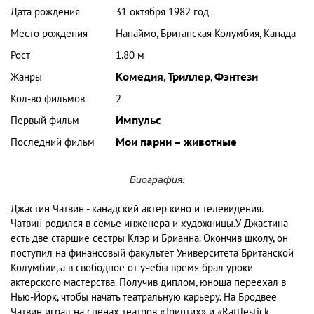
Дата рождения
31 октября 1982 год
Место рождения
Нанаймо, Британская Колумбия, Канада
Рост
1.80 м
Жанры
Комедия
,
Триллер
,
Фэнтези
Кол-во фильмов
2
Первый фильм
Импульс
Последний фильм
Мои парни – животные
Биография:
Джастин Чатвин - канадский актер кино и телевидения.
Чатвин родился в семье инженера и художницы.У Джастина
есть две старшие сестры Клэр и Брианна. Окончив школу, он
поступил на финансовый факультет Университета Британской
Колумбии, а в свободное от учебы время брал уроки
актерского мастерства. Получив диплом, юноша переехал в
Нью-Йорк, чтобы начать театральную карьеру. На Бродвее
Чатвин играл на сценах театров «Триптих» и «Rattlestick