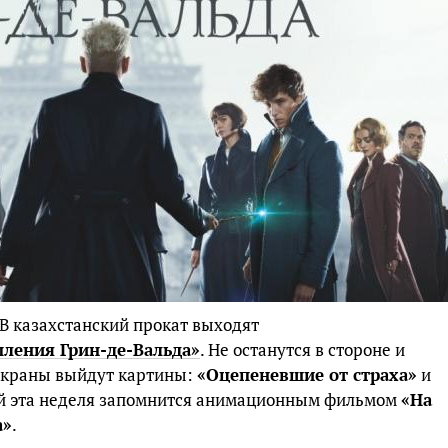
 В казахстанский прокат выходят
пления Грин-де-Вальда»
. Не останутся в стороне и
 экраны выйдут картины:
«Оцепеневшие от страха»
и
ей эта неделя запомнится анимационным фильмом
«На
а»
.