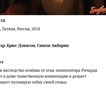
018
 Латвия, Россия, 2018
уэр
,
Брюс Дэвисон
,
Симон Акбарян
ет
в наследство особняк от отца-композитора Ричарда
т в доме таинственную композицию и решает
рывает пугающую тайну своей семьи.