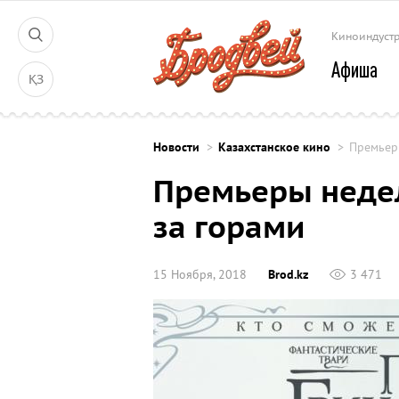
Киноиндуст
Афиша
ҚЗ
Новости
Казахстанское кино
Премьеры
Премьеры недел
за горами
15 Ноября, 2018
Brod.kz
3 471