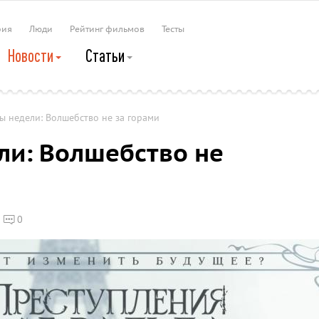
рия
Люди
Рейтинг фильмов
Тесты
Новости
Статьи
 недели: Волшебство не за горами
и: Волшебство не
0