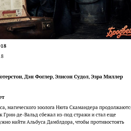
018
18
отерстон
,
Дэн Фоглер
,
Элисон Судол
,
Эзра Миллер
ет
а, магического зоолога Нюта Скамандера продолжаютс
 Грин-де-Вальд сбежал из-под стражи и стал еще
нужно найти Альбуса Дамблдора, чтобы противостоять