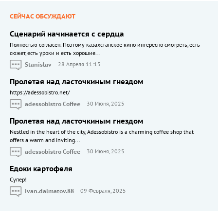
СЕЙЧАС ОБСУЖДАЮТ
Сценарий начинается с сердца
Полностью согласен. Поэтому казахстанское кино интересно смотреть, есть
сюжет, есть уроки и есть хорошие...
Stanislav
28 Апреля 11:13
Пролетая над ласточкиным гнездом
https://adessobistro.net/
adessobistro Coffee
30 Июня, 2025
Пролетая над ласточкиным гнездом
Nestled in the heart of the city, Adessobistro is a charming coffee shop that
offers a warm and inviting...
adessobistro Coffee
30 Июня, 2025
Едоки картофеля
Cупер!
ivan.dalmatov.88
09 Февраля, 2025