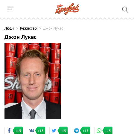
Люди
Режиссер
Джон Лукас
Джон Лукас
+15
+15
+15
+15
+15