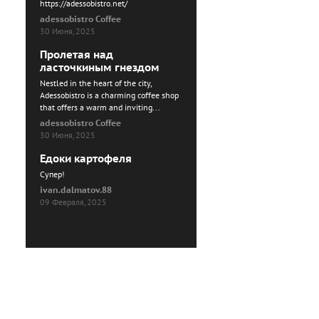
https://adessobistro.net/
adessobistro Coffee
30 Июня, 2025
Пролетая над
ласточкиным гнездом
Nestled in the heart of the city,
Adessobistro is a charming coffee shop
that offers a warm and inviting...
adessobistro Coffee
30 Июня, 2025
Едоки картофеля
Cупер!
ivan.dalmatov.88
09 Февраля, 2025