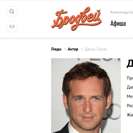
Киноиндуст
Афиша
ҚЗ
Люди
Актер
Джош Лукас
Д
Пр
Да
Ме
Рос
Жа