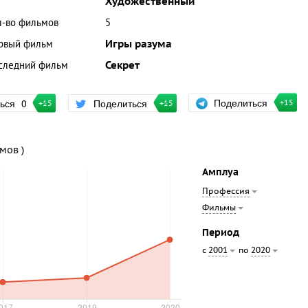
Художественный
л-во фильмов
5
рвый фильм
Игры разума
следний фильм
Секрет
Поделиться
ться
0
Поделиться
+15
+15
+15
ьмов )
Амплуа
Профессия
Фильмы
Период
с
по
2001
2020