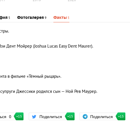
фия
Фотогалерея
Факты
5
9
5
стры.
и Дент Мойрер (Joshua Lucas Easy Dent Maurer).
ента в фильме «Тёмный рыцарь».
 супруги Джессики родился сын — Ной Рев Маурер.
Поделиться
ться
0
Поделиться
+15
+15
+15