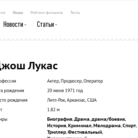
рия
Люди
Рейтинг фильмов
Тесты
Новости
Статьи
жош Лукас
офессия
Актер, Продюсер, Оператор
та рождения
20 июня 1971 год
сто рождения
Литл-Рок, Арканзас, США
т
1.82 м
нры
Биография
,
Драма
,
драма/боевик
,
История
,
Криминал
,
Мелодрама
,
Спорт
,
Триллер
,
Фестивальный
,