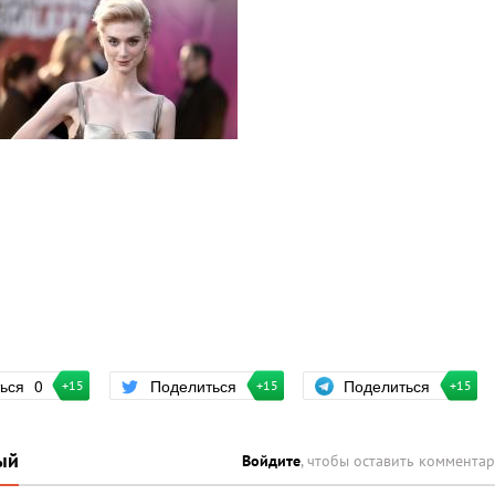
Поделиться
ться
0
Поделиться
+15
+15
+15
ый
Войдите
, чтобы оставить коммента