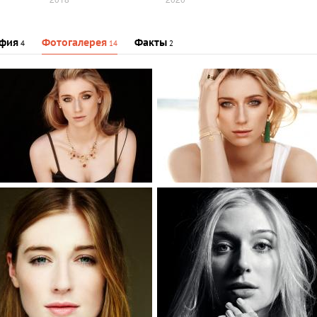
фия
Фотогалерея
Факты
4
14
2