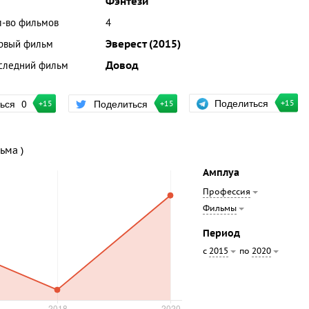
Фэнтези
л-во фильмов
4
рвый фильм
Эверест (2015)
следний фильм
Довод
Поделиться
ться
0
Поделиться
+15
+15
+15
ьма )
Амплуа
Профессия
Фильмы
Период
с
по
2015
2020