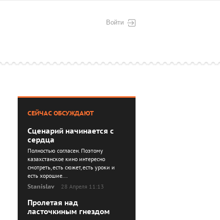
Войти
СЕЙЧАС ОБСУЖДАЮТ
Сценарий начинается с
сердца
Полностью согласен. Поэтому
казахстанское кино интересно
смотреть, есть сюжет, есть уроки и
есть хорошие...
Stanislav
28 Апреля 11:13
Пролетая над
ласточкиным гнездом