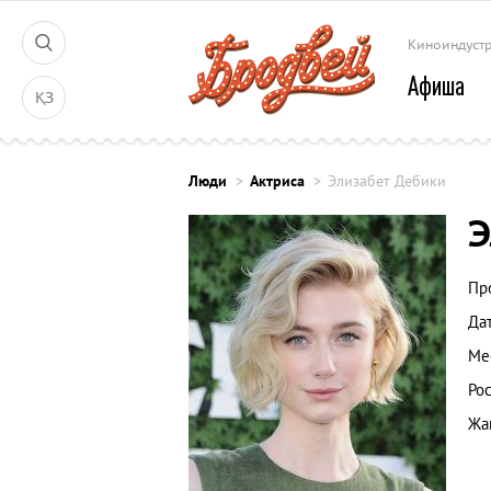
Киноиндуст
Афиша
ҚЗ
Люди
Актриса
Элизабет Дебики
Э
Пр
Да
Ме
Рос
Жа