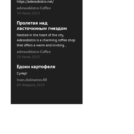
https://adessobistro.net/
adessobistro Coffee
30 Июня, 2025
Пролетая над
ласточкиным гнездом
Nestled in the heart of the city,
Adessobistro is a charming coffee shop
that offers a warm and inviting...
adessobistro Coffee
30 Июня, 2025
Едоки картофеля
Cупер!
ivan.dalmatov.88
09 Февраля, 2025