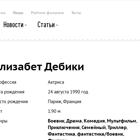
рия
Люди
Рейтинг фильмов
Тесты
Новости
Статьи
лизабет Дебики
офессия
Актриса
та рождения
24 августа 1990 год
сто рождения
Париж, Франция
т
1.90 м
нры
Боевик
,
Драма
,
Комедия
,
Мультфильм
,
Приключения
,
Семейный
,
Триллер
,
Фантастика
,
фантастика/боевик
,