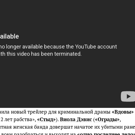
вила новый трейлер для криминальной драмы
«Вдовы»
2 лет рабства»,
«Стыд»
).
Виола Дэвис
(
«Ограды»
,
оятная женская банда довершат начатое их убитыми ран
 всем разобраться и выходят на
«одно последнее дело