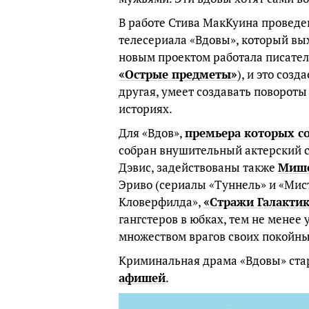
В работе Стива МакКуина проведе
телесериала «Вдовы», который вых
новым проектом работала писате
«Острые предметы»
), и это соз
другая, умеет создавать поворот
историях.
Для «Вдов»,
премьера которых со
собран внушительный актерский с
Дэвис, задействованы также
Мише
Эриво (сериалы «Туннель» и «Ми
Кловерфилда»,
«Стражи Галакти
гангстеров в юбках, тем не менее у
множеством врагов своих покойны
Криминальная драма «Вдовы» старт
афишей
.