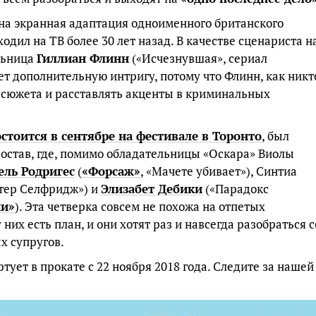
на экранная адаптация одноименного британского
одил на ТВ более 30 лет назад. В качестве сценариста н
льница
Гиллиан Флинн
(«Исчезнувшая», сериал
дает дополнительную интригу, потому что Флинн, как никт
ы сюжета и расставлять акценты в криминальных
стоится в сентябре на фестивале в Торонто
, был
остав, где, помимо обладательницы «Оскара» Виолы
ль Родригес
(
«Форсаж»
, «Мачете убивает»), Синтиа
стер Селфридж») и
Элизабет Дебики
(«Парадокс
ки»
). Эта четверка совсем не похожа на отпетых
 них есть план, и они хотят раз и навсегда разобраться с
х супругов.
ует в прокате с 22 ноября 2018 года. Следите за нашей