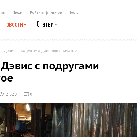
рия
Люди
Рейтинг фильмов
Тесты
Новости
Статьи
ла Дэвис с подругами довершит начатое
 Дэвис с подругами
тое
2 528
0