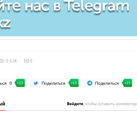
2 528
0
Поделиться
ться
0
Поделиться
+15
+15
+15
ый
Войдите
, чтобы оставить коммента