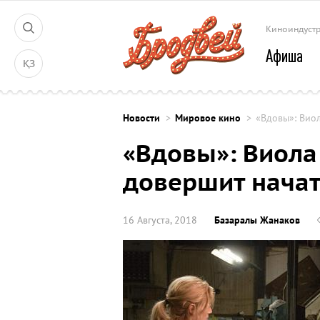
Киноиндуст
Афиша
ҚЗ
Новости
Мировое кино
«Вдовы»: Вио
«Вдовы»: Виола
довершит нача
16 Августа, 2018
Базаралы Жанаков