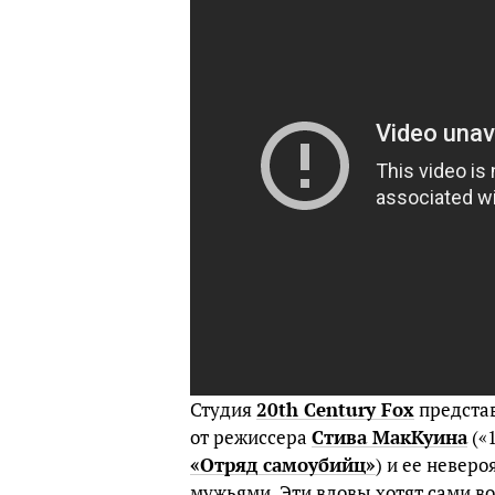
Студия
20th Century Fox
предста
от режиссера
Стива МакКуина
(«1
«Отряд самоубийц»
) и ее невер
мужьями. Эти вдовы хотят сами во