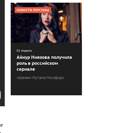
НОВОСТИ ПЕРСОНЫ
02 Апреля
Айнур Ниязова получила
роль в российском
сериале
«Шаман» Рустама Мосафира
ее
»
.