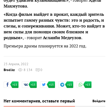
будет удивлен кульминацией!»
, - говорит
Адель
Махмутова
.
«Когда фильм выйдет в прокат, каждый зритель
испытает гамму разных чувств: это и радость, и
слезы, и сопереживания. Может, кто-то найдет в
нем силы для помощи своим близким и
родным»
, - говорит
Асланби Медеулов
.
Премьера драмы планируется на 2022 год.
23 Апреля, 2022
Brod.kz
8 134
0
+15
+15
+15
+15
+15
Нет комментариев, оставьте первый
Войдите