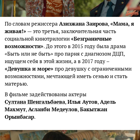
По словам режиссера
Азизжана Заирова
,
«Мама, я
живая!»
— это третья, заключительная часть
социальной кинотрилогии
«Безграничные
возможности»
. До этого в 2015 году была драма
«Быть или не быть» про парня с диагнозом ДЦП,
ищущем себя в этой жизни, а в 2017 году –
«Девушка и море»
про девушку с ограниченными
возможностями, мечтающей иметь семью и стать
матерью.
В фильме задействованы актеры
Султана Шенгальбаева
,
Илья Аутов
,
Адель
Махмут
,
Асланби Медеулов
,
Бакытжан
Орынбасар
.