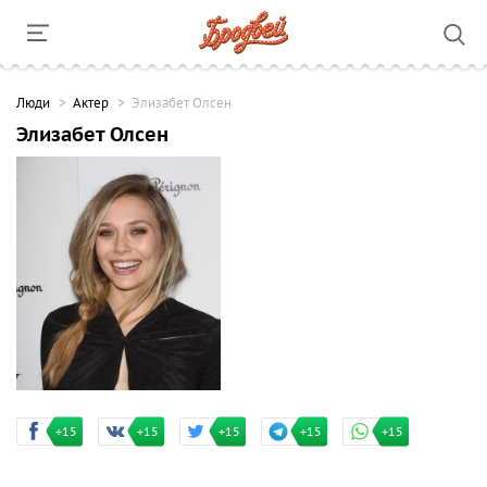
Люди
Актер
Элизабет Олсен
Элизабет Олсен
+15
+15
+15
+15
+15