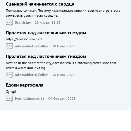
Сценарий начинается с сердца
Полностью согласен. Поэтому казахстанское кино интересно смотреть, есть
сюжет, есть уроки и есть хорошие...
Stanislav
28 Апреля 11:13
Пролетая над ласточкиным гнездом
https://adessobistro.net/
adessobistro Coffee
30 Июня, 2025
Пролетая над ласточкиным гнездом
Nestled in the heart of the city, Adessobistro is a charming coffee shop that
offers a warm and inviting...
adessobistro Coffee
30 Июня, 2025
Едоки картофеля
Cупер!
ivan.dalmatov.88
09 Февраля, 2025