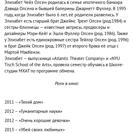
Элизабет Чейз Олсен родилась в семье ипотечного банкира
Дэвида Олсена и бывшей балерины Джарнетт Фуллер. В 1995
году, когда Элизабет было 6 лет, её родители развелись. У
Элизабет есть старший брат Джеймс Трент Олсен (род.1984) и
сёстры-близнецы — известные актрисы, продюсеры и
дизайнеры Мэри-Кейт и Эшли Фуллер Олсен (род. 1986). Также
у Элизабет есть единокровные сестра Тейлор Олсен (род. 1996)
и брат Джейк Олсен (род. 1997) от второго брака её отца с
Мартой МакКензи.
Элизабет — выпускница «Atlantic Theater Company» и «NYU
Tisch School of the Arts», провела семестр обучаясь в Школе-
студии МХАТ по программе обмена.
Роли в кино:
2011 – «Тихий дом»
2012 – «Гуманитарные науки»
2012 – «Очень хорошие девочки»
2013 – «Убей своих любимых»