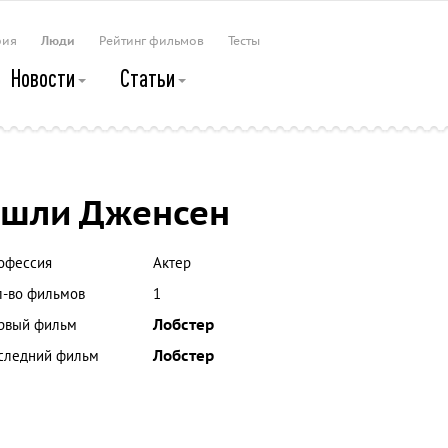
рия
Люди
Рейтинг фильмов
Тесты
Новости
Статьи
шли Дженсен
офессия
Актер
л-во фильмов
1
рвый фильм
Лобстер
следний фильм
Лобстер