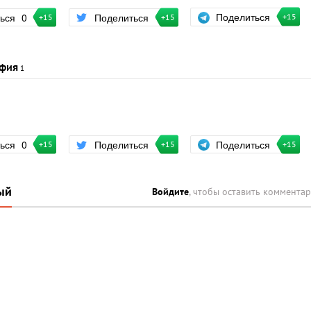
Поделиться
ться
0
Поделиться
+15
+15
+15
фия
1
Поделиться
ться
0
Поделиться
+15
+15
+15
ый
Войдите
, чтобы оставить коммента