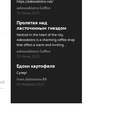
https://adessobistro.net/
adessobistro Coffee
30 Июня, 2025
Пролетая над
ласточкиным гнездом
Nestled in the heart of the city,
Adessobistro is a charming coffee shop
that offers a warm and inviting...
adessobistro Coffee
30 Июня, 2025
Едоки картофеля
Cупер!
ivan.dalmatov.88
рий
09 Февраля, 2025