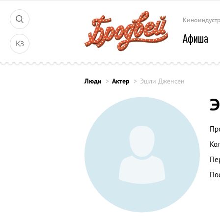
Киноиндуст
Афиша
ҚЗ
Люди
Актер
Эшли Дженсен
Э
Пр
Ко
Пе
По