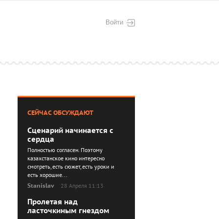
Войти
СЕЙЧАС ОБСУЖДАЮТ
Сценарий начинается с
сердца
Полностью согласен. Поэтому
казахстанское кино интересно
смотреть, есть сюжет, есть уроки и
есть хорошие...
Stanislav
28 Апреля 11:13
Пролетая над
ласточкиным гнездом