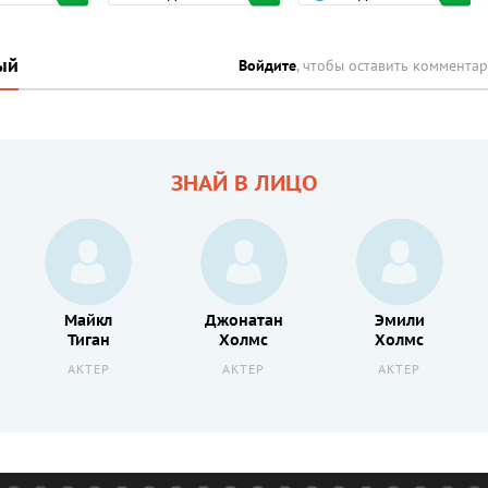
ый
Войдите
, чтобы оставить коммента
ЗНАЙ В ЛИЦО
Майкл
Джонатан
Эмили
Тиган
Холмс
Холмс
АКТЕР
АКТЕР
АКТЕР