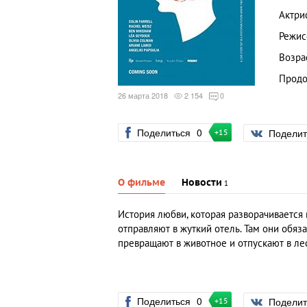
Актри
Режис
Возра
Продо
26 марта 2018
2 154
0
Поделиться
0
Подели
+15
О фильме
Новости
1
История любви, которая разворачиваетс
отправляют в жуткий отель. Там они обяза
превращают в животное и отпускают в лес
Поделиться
0
Подели
+15