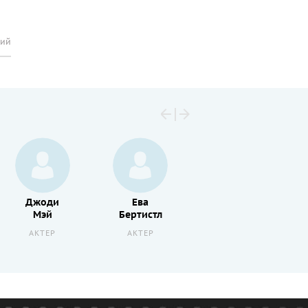
рий
Джоди
Ева
Питер
Мэй
Бертистл
Гринуэй
АКТЕР
АКТЕР
АКТЕР