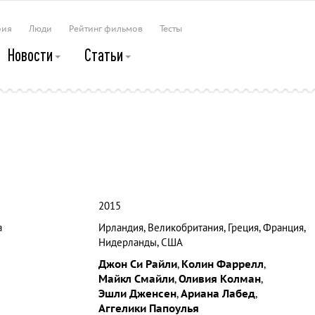
рия
Люди
Рейтинг фильмов
Тесты
Новости
Статьи
2015
а
Ирландия, Великобритания, Греция, Франция,
Нидерланды, США
Джон Си Райли
,
Колин Фаррелл
,
Майкл Смайли
,
Оливия Колман
,
Эшли Дженсен
,
Ариана Лабед
,
Аггелики Папоулья