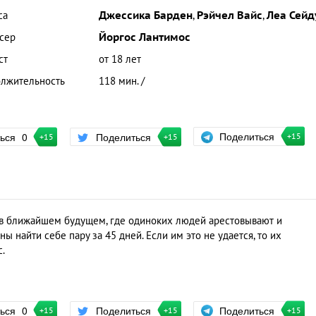
са
Джессика Барден
,
Рэйчел Вайс
,
Леа Сейд
сер
Йоргос Лантимос
ст
от 18 лет
лжительность
118 мин. /
Поделиться
ться
0
Поделиться
+15
+15
+15
я в ближайшем будущем, где одиноких людей арестовывают и
ны найти себе пару за 45 дней. Если им это не удается, то их
.
Поделиться
ться
0
Поделиться
+15
+15
+15