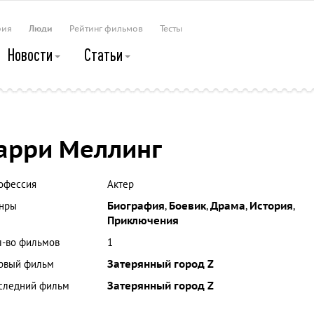
рия
Люди
Рейтинг фильмов
Тесты
Новости
Статьи
арри Меллинг
офессия
Актер
нры
Биография
,
Боевик
,
Драма
,
История
,
Приключения
л-во фильмов
1
рвый фильм
Затерянный город Z
следний фильм
Затерянный город Z