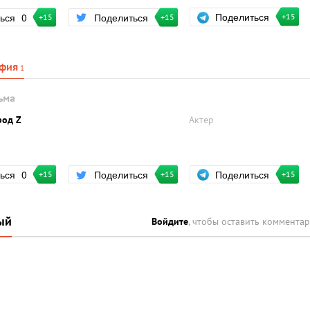
Поделиться
ться
0
Поделиться
+15
+15
+15
фия
1
ьма
род Z
Актер
Поделиться
ться
0
Поделиться
+15
+15
+15
ый
Войдите
, чтобы оставить коммента