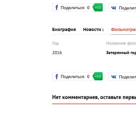
Поделиться
0
Подели
+15
Биография
Новости
Фильмогра
1
Год
Название фил
2016
Затерянный го
Поделиться
0
Подели
+15
Нет комментариев, оставьте перв