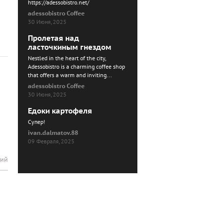
https://adessobistro.net/
adessobistro Coffee
30 Июня, 2025
Пролетая над
ласточкиным гнездом
Nestled in the heart of the city,
Adessobistro is a charming coffee shop
that offers a warm and inviting...
adessobistro Coffee
30 Июня, 2025
Едоки картофеля
Cупер!
ivan.dalmatov.88
09 Февраля, 2025
рий