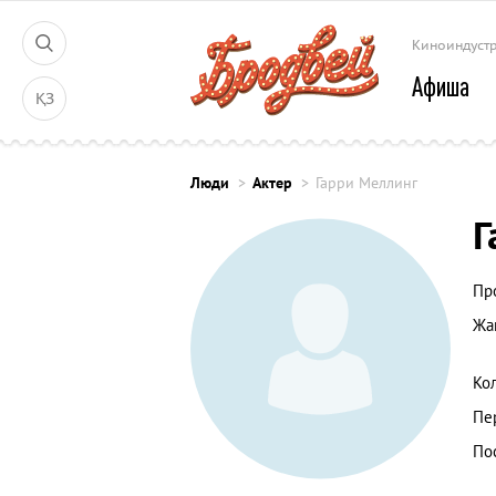
Киноиндуст
Афиша
ҚЗ
Люди
Актер
Гарри Меллинг
Г
Пр
Жа
Ко
Пе
По