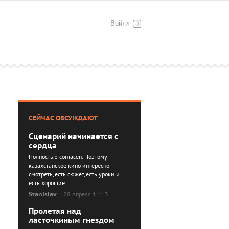
Войти
СЕЙЧАС ОБСУЖДАЮТ
Сценарий начинается с
сердца
Полностью согласен. Поэтому
казахстанское кино интересно
смотреть, есть сюжет, есть уроки и
есть хорошие...
Stanislav
28 Апреля 11:13
Пролетая над
ласточкиным гнездом