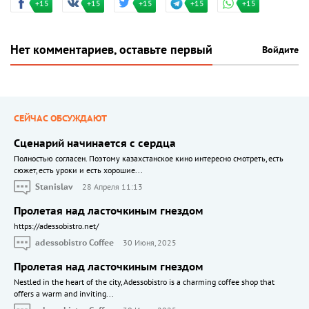
+15
+15
+15
+15
+15
Нет комментариев, оставьте первый
Войдите
СЕЙЧАС ОБСУЖДАЮТ
Сценарий начинается с сердца
Полностью согласен. Поэтому казахстанское кино интересно смотреть, есть
сюжет, есть уроки и есть хорошие...
Stanislav
28 Апреля 11:13
Пролетая над ласточкиным гнездом
https://adessobistro.net/
adessobistro Coffee
30 Июня, 2025
Пролетая над ласточкиным гнездом
Nestled in the heart of the city, Adessobistro is a charming coffee shop that
offers a warm and inviting...