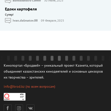
adessobistro Coffee
30 Июня, 2025
Едоки картофеля
Cупер!
ivan.dalmatov.88
09 Февраля, 2025
Кинопортал «Бродвей» – уникальный проект Казнета, который
объединяет казахстанских кинодеятелей и основных цензоров
их творчества – зрителей.
info@brod.kz
(по всем вопросам)