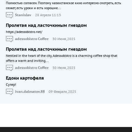
Полностью согласен. Поэтому казахстанское кино интересно смотреть, есть
сюжет, есть уроки и есть хорошие...
Stanislav
28 Апреля 11:13
Пролетая над ласточкиным гнездом
https://adessobistro.net/
adessobistro Coffee
30 Июня, 2025
Пролетая над ласточкиным гнездом
Nestled in the heart of the city, Adessobistro is a charming coffee shop that
offers a warm and inviting...
adessobistro Coffee
30 Июня, 2025
Едоки картофеля
Cупер!
ivan.dalmatov.88
09 Февраля, 2025