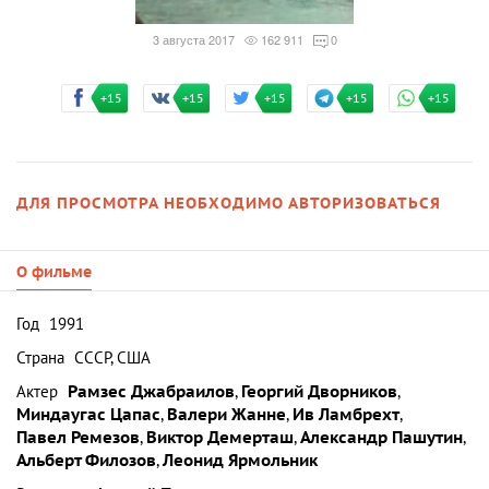
3 августа 2017
162 911
0
+15
+15
+15
+15
+15
ДЛЯ ПРОСМОТРА НЕОБХОДИМО АВТОРИЗОВАТЬСЯ
О фильме
Год
1991
Страна
СССР, США
Актер
Рамзес Джабраилов
,
Георгий Дворников
,
Миндаугас Цапас
,
Валери Жанне
,
Ив Ламбрехт
,
Павел Ремезов
,
Виктор Демерташ
,
Александр Пашутин
,
Альберт Филозов
,
Леонид Ярмольник