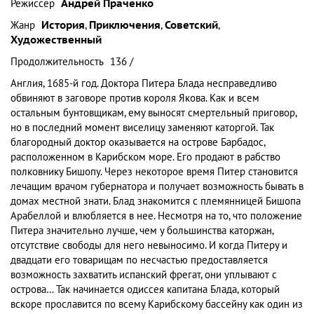
Режиссер
Андрей Праченко
Жанр
История
,
Приключения
,
Советский
,
Художественный
Продолжительность
136 /
Англия, 1685-й год. Доктора Питера Блада несправедливо
обвиняют в заговоре против короля Якова. Как и всем
остальным бунтовщикам, ему выносят смертельный приговор,
но в последний момент виселицу заменяют каторгой. Так
благородный доктор оказывается на острове Барбадос,
расположенном в Карибском море. Его продают в рабство
полковнику Бишопу. Через некоторое время Питер становится
лечащим врачом губернатора и получает возможность бывать в
домах местной знати. Блад знакомится с племянницей Бишопа
Арабеллой и влюбляется в нее. Несмотря на то, что положение
Питера значительно лучше, чем у большинства каторжан,
отсутствие свободы для него невыносимо. И когда Питеру и
двадцати его товарищам по несчастью предоставляется
возможность захватить испанский фрегат, они уплывают с
острова… Так начинается одиссея капитана Блада, который
вскоре прославится по всему Карибскому бассейну как один из