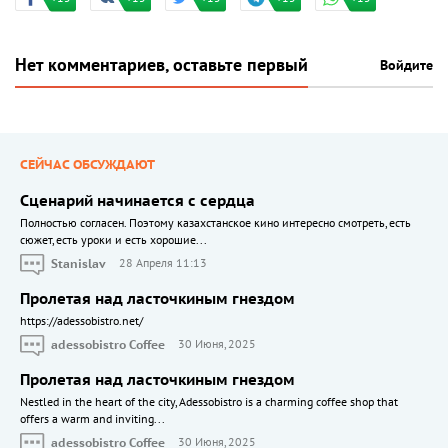
Нет комментариев, оставьте первый
Войдите
СЕЙЧАС ОБСУЖДАЮТ
Сценарий начинается с сердца
Полностью согласен. Поэтому казахстанское кино интересно смотреть, есть
сюжет, есть уроки и есть хорошие...
Stanislav
28 Апреля 11:13
Пролетая над ласточкиным гнездом
https://adessobistro.net/
adessobistro Coffee
30 Июня, 2025
Пролетая над ласточкиным гнездом
Nestled in the heart of the city, Adessobistro is a charming coffee shop that
offers a warm and inviting...
adessobistro Coffee
30 Июня, 2025