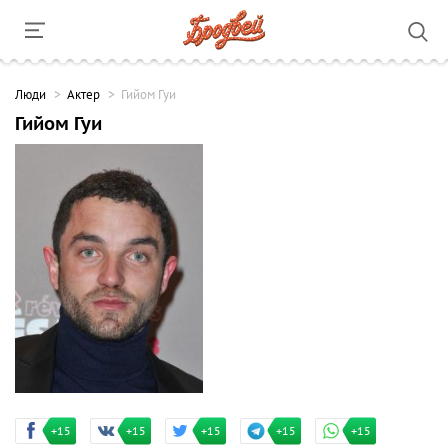
Люди
Актер
Гийом Гуи
Гийом Гуи
+15
+15
+15
+15
+15