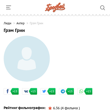
Люди
Актер
Грэм Грин
Грэм Грин
+15
+15
+15
+15
+15
Рейтинг фильмографии:
6.36 (4 фильма )