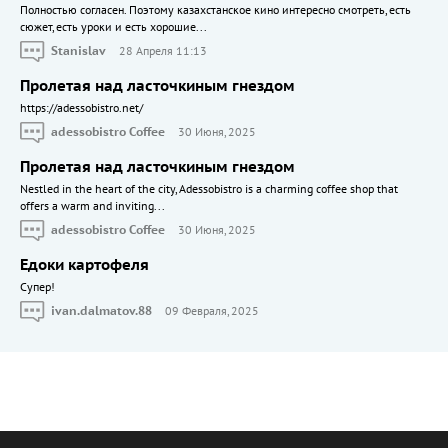
Полностью согласен. Поэтому казахстанское кино интересно смотреть, есть
сюжет, есть уроки и есть хорошие...
Stanislav
28 Апреля 11:13
Пролетая над ласточкиным гнездом
https://adessobistro.net/
adessobistro Coffee
30 Июня, 2025
Пролетая над ласточкиным гнездом
Nestled in the heart of the city, Adessobistro is a charming coffee shop that
offers a warm and inviting...
adessobistro Coffee
30 Июня, 2025
Едоки картофеля
Cупер!
ivan.dalmatov.88
09 Февраля, 2025