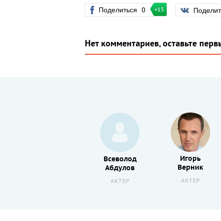
Поделиться
0
Подели
+15
Нет комментариев, оставьте перв
Игорь
Юрий
Всеволод
Верник
Бутырин
Абдулов
АКТЕР
РЕЖИССЕР
АКТЕР