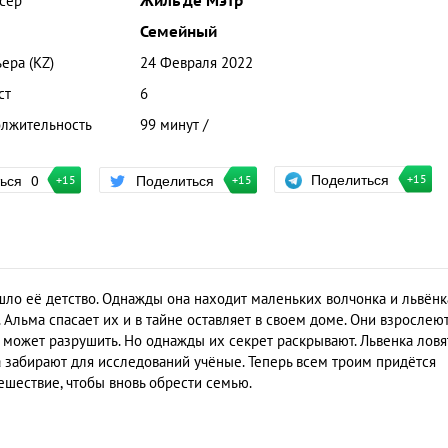
сер
Жиль де Мэтр
Семейный
ера (KZ)
24 Февраля 2022
ст
6
лжительность
99 минут /
Поделиться
ться
0
Поделиться
+15
+15
+15
шло её детство. Однажды она находит маленьких волчонка и львёнк
 Альма спасает их и в тайне оставляет в своем доме. Они взрослею
не может разрушить. Но однажды их секрет раскрывают. Львенка ловя
а забирают для исследований учёные. Теперь всем троим придётся
ешествие, чтобы вновь обрести семью.