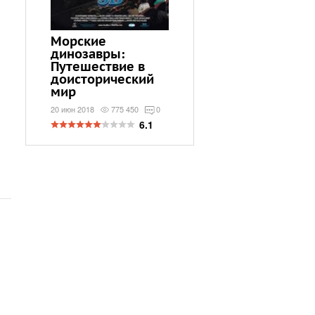
Морские
Том Сойер
Жена
динозавры:
20 июн 2018
69 437
0
4 янв 2
Путешествие в
6.1
доисторический
мир
20 июн 2018
775 450
0
6.1