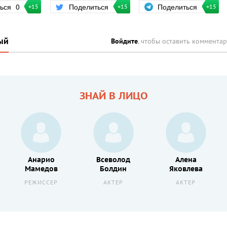
Поделиться
ться
0
Поделиться
+15
+15
+15
ый
Войдите
, чтобы оставить коммента
ЗНАЙ В ЛИЦО
Анарио
Всеволод
Алена
Мамедов
Болдин
Яковлева
РЕЖИССЕР
АКТЕР
АКТЕР