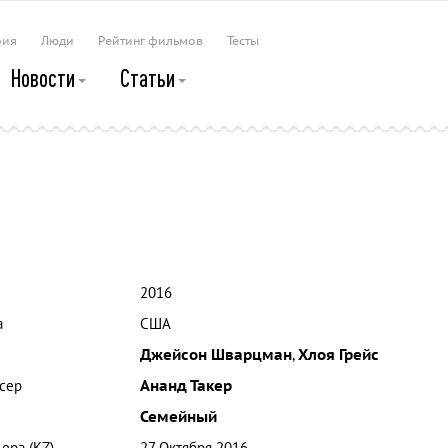
рия
Люди
Рейтинг фильмов
Тесты
Новости
Статьи
2016
а
США
Джейсон Шварцман
,
Хлоя Грейс
сер
Ананд Такер
Семейный