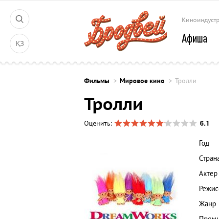
Киноиндуст
Афиша
ҚЗ
Фильмы
Мировое кино
Тролли
Тролли
6.1
Оценить:
Год
Стран
Актер
Режис
Жанр