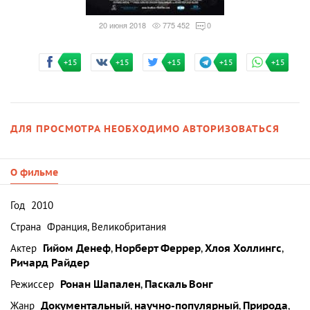
20 июня 2018
775 452
0
+15
+15
+15
+15
+15
ДЛЯ ПРОСМОТРА НЕОБХОДИМО АВТОРИЗОВАТЬСЯ
О фильме
Год
2010
Страна
Франция, Великобритания
Актер
Гийом Денеф
,
Норберт Феррер
,
Хлоя Холлингс
,
Ричард Райдер
Режиссер
Ронан Шапален
,
Паскаль Вонг
Жанр
Документальный
,
научно-популярный
,
Природа
,