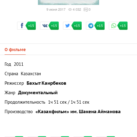
9 июня 2017
4 032
0
+15
+15
+15
+15
+15
О фильме
Год
2011
Страна
Казахстан
Режиссер
Бахыт Каирбеков
Жанр
Документальный
Продолжительность
1ч 51 сек / 1ч 51 сек
Производство
«Казахфильм» им. Шакена Айманова