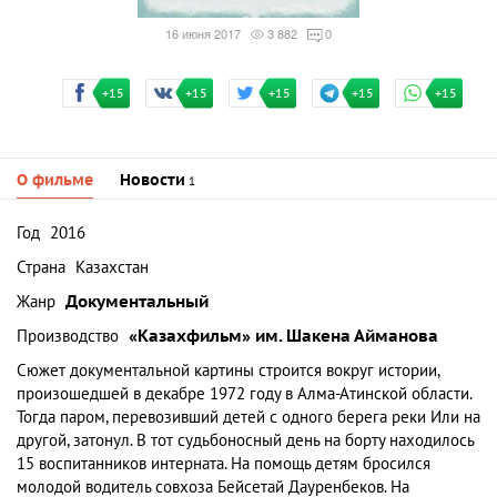
16 июня 2017
3 882
0
+15
+15
+15
+15
+15
О фильме
Новости
1
Год
2016
Страна
Казахстан
Жанр
Документальный
Производство
«Казахфильм» им. Шакена Айманова
Сюжет документальной картины строится вокруг истории,
произошедшей в декабре 1972 году в Алма-Атинской области.
Тогда паром, перевозивший детей с одного берега реки Или на
другой, затонул. В тот судьбоносный день на борту находилось
15 воспитанников интерната. На помощь детям бросился
молодой водитель совхоза Бейсетай Дауренбеков. На