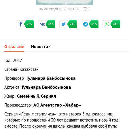
27 сентября 2017
4 169
0
+15
+15
+15
+15
+15
О фильме
Новости
1
Год
2017
Страна
Казахстан
Продюсер
Гульнара Байбосынова
Актриса
Гульнара Байбосынова
Жанр
Семейный
,
Сериал
Производство
АО Агентство «Хабар»
Сериал «Леди мегаполиса» - это история 5 одноклассниц,
которые по прошествии 30 лет решают встретить новый год
вместе. После окончания школы каждая выбрала свой путь: