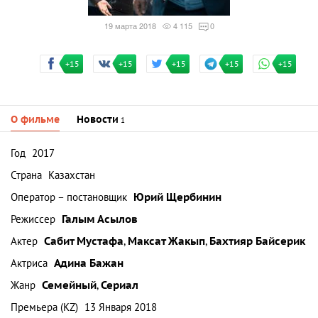
19 марта 2018
4 115
0
+15
+15
+15
+15
+15
О фильме
Новости
1
Год
2017
Страна
Казахстан
Оператор – постановщик
Юрий Щербинин
Режиссер
Галым Асылов
Актер
Сабит Мустафа
,
Максат Жакып
,
Бахтияр Байсерик
Актриса
Адина Бажан
Жанр
Семейный
,
Сериал
Премьера (KZ)
13 Января 2018