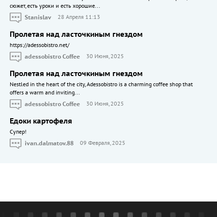
сюжет, есть уроки и есть хорошие...
Stanislav
28 Апреля 11:13
Пролетая над ласточкиным гнездом
https://adessobistro.net/
adessobistro Coffee
30 Июня, 2025
Пролетая над ласточкиным гнездом
Nestled in the heart of the city, Adessobistro is a charming coffee shop that
offers a warm and inviting...
adessobistro Coffee
30 Июня, 2025
Едоки картофеля
Cупер!
ivan.dalmatov.88
09 Февраля, 2025