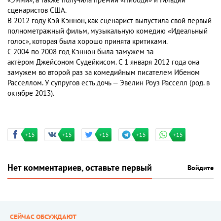
«Эмми», а также получила премии «Пибоди» и Гильдии
сценаристов США.
В 2012 году Кэй Кэннон, как сценарист выпустила свой первый
полнометражный фильм, музыкальную комедию «Идеальный
голос», которая была хорошо принята критиками.
С 2004 по 2008 год Кэннон была замужем за
актёром Джейсоном Судейкисом. С 1 января 2012 года она
замужем во второй раз за комедийным писателем Ибеном
Расселлом. У супругов есть дочь — Эвелин Роуз Расселл (род. в
октябре 2013).
+15
+15
+15
+15
+15
Нет комментариев, оставьте первый
Войдите
СЕЙЧАС ОБСУЖДАЮТ