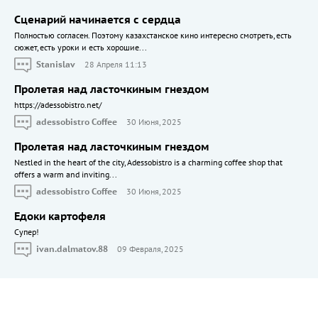
Сценарий начинается с сердца
Полностью согласен. Поэтому казахстанское кино интересно смотреть, есть
сюжет, есть уроки и есть хорошие...
Stanislav
28 Апреля 11:13
Пролетая над ласточкиным гнездом
https://adessobistro.net/
adessobistro Coffee
30 Июня, 2025
Пролетая над ласточкиным гнездом
Nestled in the heart of the city, Adessobistro is a charming coffee shop that
offers a warm and inviting...
adessobistro Coffee
30 Июня, 2025
Едоки картофеля
Cупер!
ivan.dalmatov.88
09 Февраля, 2025