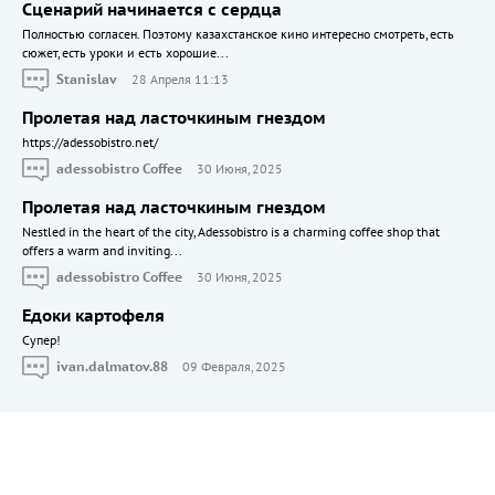
Сценарий начинается с сердца
Полностью согласен. Поэтому казахстанское кино интересно смотреть, есть
сюжет, есть уроки и есть хорошие...
Stanislav
28 Апреля 11:13
Пролетая над ласточкиным гнездом
https://adessobistro.net/
adessobistro Coffee
30 Июня, 2025
Пролетая над ласточкиным гнездом
Nestled in the heart of the city, Adessobistro is a charming coffee shop that
offers a warm and inviting...
adessobistro Coffee
30 Июня, 2025
Едоки картофеля
Cупер!
ivan.dalmatov.88
09 Февраля, 2025