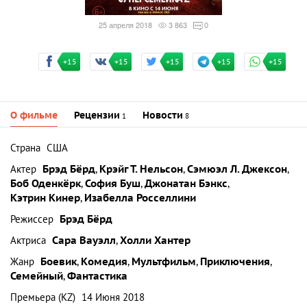
25 апреля 2018
3 863
0
+15
+15
+15
+15
+15
О фильме
Рецензии
Новости
1
8
Страна
США
Актер
Брэд Бёрд
,
Крэйг Т. Нельсон
,
Сэмюэл Л. Джексон
,
Боб Оденкёрк
,
София Буш
,
Джонатан Бэнкс
,
Кэтрин Кинер
,
Изабелла Росселлини
Режиссер
Брэд Бёрд
Актриса
Сара Вауэлл
,
Холли Хантер
Жанр
Боевик
,
Комедия
,
Мультфильм
,
Приключения
,
Семейный
,
Фантастика
Премьера (KZ)
14 Июня 2018