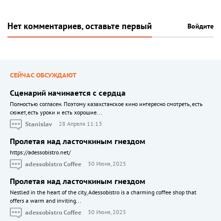
Нет комментариев, оставьте первый
Войдите
СЕЙЧАС ОБСУЖДАЮТ
Сценарий начинается с сердца
Полностью согласен. Поэтому казахстанское кино интересно смотреть, есть
сюжет, есть уроки и есть хорошие...
Stanislav
28 Апреля 11:13
Пролетая над ласточкиным гнездом
https://adessobistro.net/
adessobistro Coffee
30 Июня, 2025
Пролетая над ласточкиным гнездом
Nestled in the heart of the city, Adessobistro is a charming coffee shop that
offers a warm and inviting...
adessobistro Coffee
30 Июня, 2025