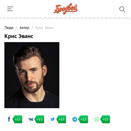
Люди
Актер
Крис Эванс
Крис Эванс
+15
+15
+15
+15
+15