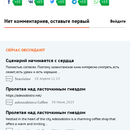
+15
+15
+15
+15
+15
Нет комментариев, оставьте первый
Войдите
СЕЙЧАС ОБСУЖДАЮТ
Сценарий начинается с сердца
Полностью согласен. Поэтому казахстанское кино интересно смотреть, есть
сюжет, есть уроки и есть хорошие...
Stanislav
28 Апреля 11:13
Пролетая над ласточкиным гнездом
https://adessobistro.net/
adessobistro Coffee
30 Июня, 2025
Пролетая над ласточкиным гнездом
Nestled in the heart of the city, Adessobistro is a charming coffee shop that
offers a warm and inviting...