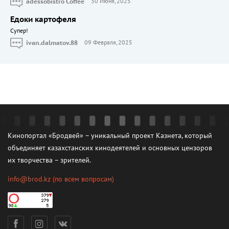
adessobistro Coffee
30 Июня, 2025
Едоки картофеля
Cупер!
ivan.dalmatov.88
09 Февраля, 2025
Кинопортал «Бродвей» – уникальный проект Казнета, который
объединяет казахстанских кинодеятелей и основных цензоров
их творчества – зрителей.
info@brod.kz
(по всем вопросам)