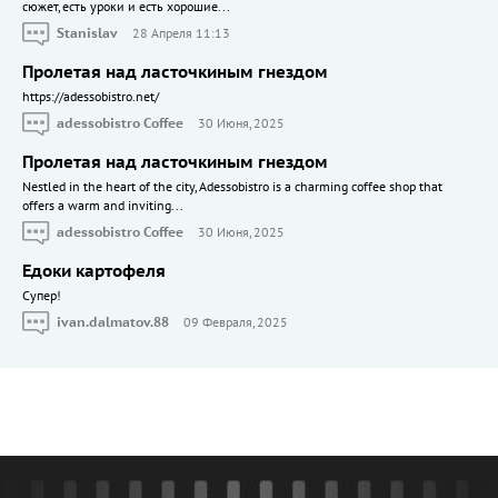
сюжет, есть уроки и есть хорошие...
Stanislav
28 Апреля 11:13
Пролетая над ласточкиным гнездом
https://adessobistro.net/
adessobistro Coffee
30 Июня, 2025
Пролетая над ласточкиным гнездом
Nestled in the heart of the city, Adessobistro is a charming coffee shop that
offers a warm and inviting...
adessobistro Coffee
30 Июня, 2025
Едоки картофеля
Cупер!
ivan.dalmatov.88
09 Февраля, 2025