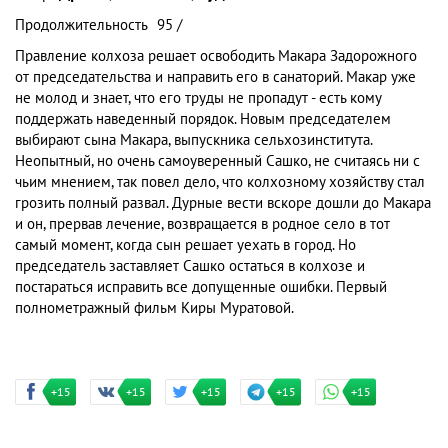
Продолжительность
95 /
Правление колхоза решает освободить Макара Задорожного
от председательства и направить его в санаторий. Макар уже
не молод и знает, что его труды не пропадут - есть кому
поддержать наведенный порядок. Новым председателем
выбирают сына Макара, выпускника сельхозинститута.
Неопытный, но очень самоуверенный Сашко, не считаясь ни с
чьим мнением, так повел дело, что колхозному хозяйству стал
грозить полный развал. Дурные вести вскоре дошли до Макара
и он, прервав лечение, возвращается в родное село в тот
самый момент, когда сын решает уехать в город. Но
председатель заставляет Сашко остаться в колхозе и
постараться исправить все допущенные ошибки. Первый
полнометражный фильм Киры Муратовой.
+15
+15
+15
+15
+15