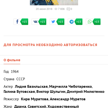
20 июня 2018
7 836
0
+15
+15
+15
+15
+15
ДЛЯ ПРОСМОТРА НЕОБХОДИМО АВТОРИЗОВАТЬСЯ
О фильме
Год
1964
Страна
СССР
Актер
Лидия Базильская
,
Марчелла Чеботаренко
,
Галина Бутовская
,
Виктор Шульгин
,
Дмитрий Милютенко
Режиссер
Кира Муратова
,
Александр Муратов
Жанр
Драма
,
Советский
,
Художественный