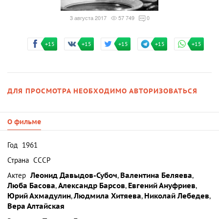
3 августа 2017
57 749
0
+15
+15
+15
+15
+15
ДЛЯ ПРОСМОТРА НЕОБХОДИМО АВТОРИЗОВАТЬСЯ
О фильме
Год
1961
Страна
СССР
Актер
Леонид Давыдов-Субоч
,
Валентина Беляева
,
Люба Басова
,
Александр Барсов
,
Евгений Ануфриев
,
Юрий Ахмадулин
,
Людмила Хитяева
,
Николай Лебедев
,
Вера Алтайская