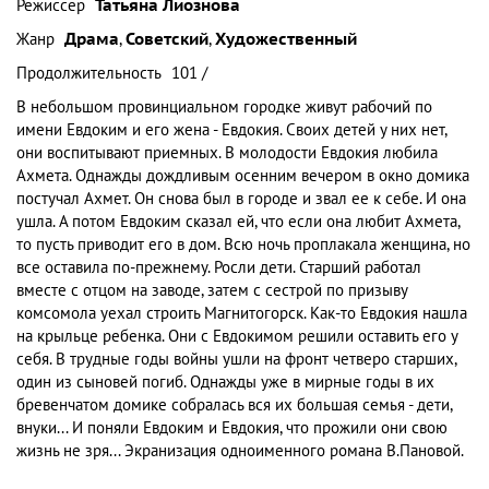
Режиссер
Татьяна Лиознова
Жанр
Драма
,
Советский
,
Художественный
Продолжительность
101 /
В небольшом провинциальном городке живут рабочий по
имени Евдоким и его жена - Евдокия. Своих детей у них нет,
они воспитывают приемных. В молодости Евдокия любила
Ахмета. Однажды дождливым осенним вечером в окно домика
постучал Ахмет. Он снова был в городе и звал ее к себе. И она
ушла. А потом Евдоким сказал ей, что если она любит Ахмета,
то пусть приводит его в дом. Всю ночь проплакала женщина, но
все оставила по-прежнему. Росли дети. Старший работал
вместе с отцом на заводе, затем с сестрой по призыву
комсомола уехал строить Магнитогорск. Как-то Евдокия нашла
на крыльце ребенка. Они с Евдокимом решили оставить его у
себя. В трудные годы войны ушли на фронт четверо старших,
один из сыновей погиб. Однажды уже в мирные годы в их
бревенчатом домике собралась вся их большая семья - дети,
внуки... И поняли Евдоким и Евдокия, что прожили они свою
жизнь не зря... Экранизация одноименного романа В.Пановой.