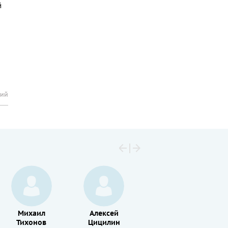
й
рий
Михаил
Алексей
Армен
Тихонов
Цицилин
Джигарханян