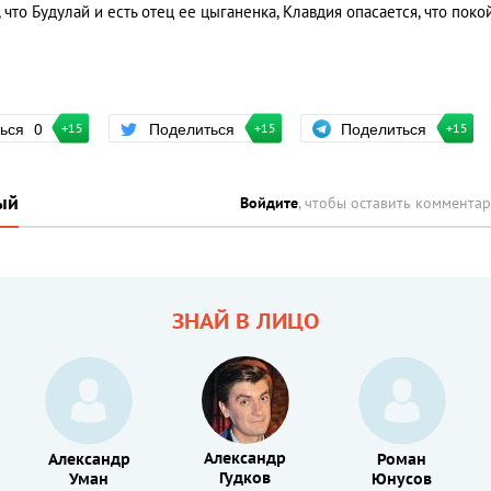
что Будулай и есть отец ее цыганенка, Клавдия опасается, что поко
Поделиться
ться
0
Поделиться
+15
+15
+15
ый
Войдите
, чтобы оставить коммента
ЗНАЙ В ЛИЦО
Александр
Александр
Роман
Гудков
Уман
Юнусов