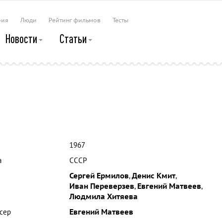
рия
Люди
Рейтинг фильмов
Тесты
Новости
Статьи
1967
а
СССР
Сергей Ермилов
,
Денис Кмит
,
Иван Переверзев
,
Евгений Матвеев
,
Людмила Хитяева
сер
Евгений Матвеев