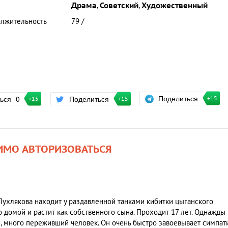
Драма
,
Советский
,
Художественный
лжительность
79 /
Поделиться
ться
0
Поделиться
+15
+15
+15
ИМО АВТОРИЗОВАТЬСЯ
ухлякова находит у раздавленной танками кибитки цыганского
о домой и растит как собственного сына. Проходит 17 лет. Однажды 
й, много переживший человек. Он очень быстро завоевывает симпат