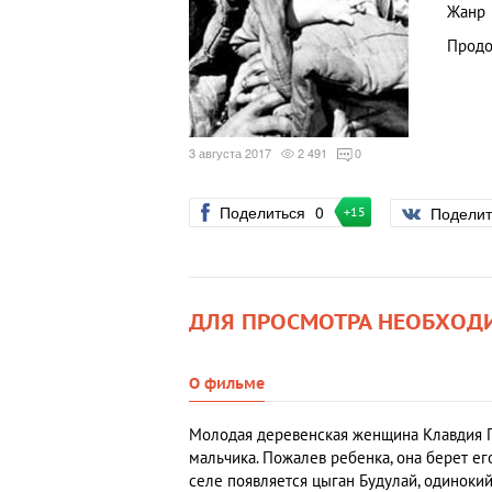
Жанр
Продо
3 августа 2017
2 491
0
Поделиться
0
Подели
+15
ДЛЯ ПРОСМОТРА НЕОБХОД
О фильме
Молодая деревенская женщина Клавдия П
мальчика. Пожалев ребенка, она берет ег
селе появляется цыган Будулай, одиноки