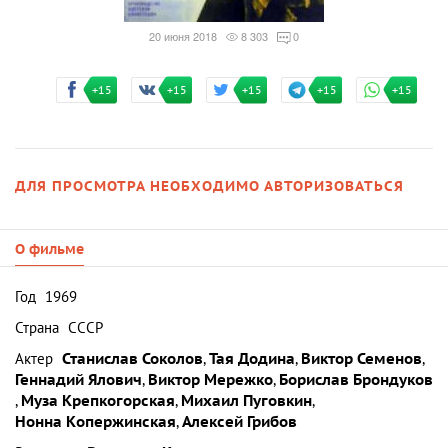
20 июня 2018
8 303
0
+15
+15
+15
+15
+15
ДЛЯ ПРОСМОТРА НЕОБХОДИМО АВТОРИЗОВАТЬСЯ
О фильме
Год
1969
Страна
СССР
Актер
Станислав Соколов
,
Тая Додина
,
Виктор Семенов
,
Геннадий Ялович
,
Виктор Мережко
,
Борислав Брондуков
,
Муза Крепкогорская
,
Михаил Пуговкин
,
Нонна Копержинская
,
Алексей Грибов