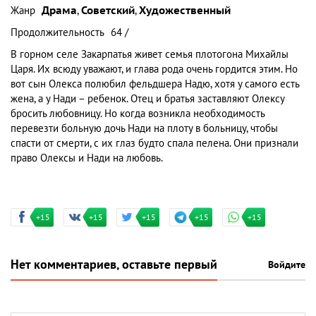
Жанр
Драма
,
Советский
,
Художественный
Продолжительность
64 /
В горном селе Закарпатья живет семья плотогона Михайлы
Царя. Их всюду уважают, и глава рода очень гордится этим. Но
вот сын Олекса полюбил фельдшера Надю, хотя у самого есть
жена, а у Нади – ребенок. Отец и братья заставляют Олексу
бросить любовницу. Но когда возникла необходимость
перевезти больную дочь Нади на плоту в больницу, чтобы
спасти от смерти, с их глаз будто спала пелена. Они признали
право Олексы и Нади на любовь.
+15
+15
+15
+15
+15
Нет комментариев, оставьте первый
Войдите