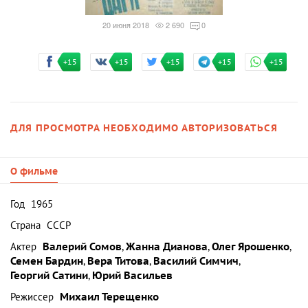
20 июня 2018
2 690
0
+15
+15
+15
+15
+15
ДЛЯ ПРОСМОТРА НЕОБХОДИМО АВТОРИЗОВАТЬСЯ
О фильме
Год
1965
Страна
СССР
Актер
Валерий Сомов
,
Жанна Дианова
,
Олег Ярошенко
,
Семен Бардин
,
Вера Титова
,
Василий Симчич
,
Георгий Сатини
,
Юрий Васильев
Режиссер
Михаил Терещенко