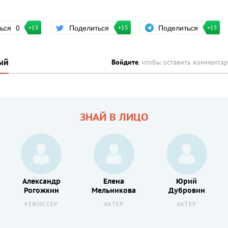
Поделиться
ться
0
Поделиться
+15
+15
+15
ый
Войдите
, чтобы оставить коммента
ЗНАЙ В ЛИЦО
Александр
Елена
Юрий
Рогожкин
Мельникова
Дубровин
РЕЖИССЕР
АКТЕР
АКТЕР