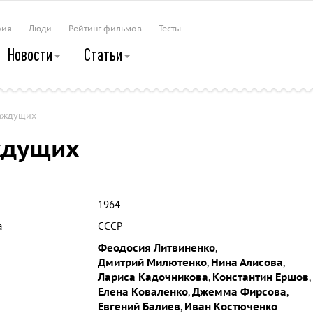
рия
Люди
Рейтинг фильмов
Тесты
Новости
Статьи
аждущих
ждущих
1964
а
СССР
Феодосия Литвиненко
,
Дмитрий Милютенко
,
Нина Алисова
,
Лариса Кадочникова
,
Константин Ершов
,
Елена Коваленко
,
Джемма Фирсова
,
Евгений Балиев
,
Иван Костюченко