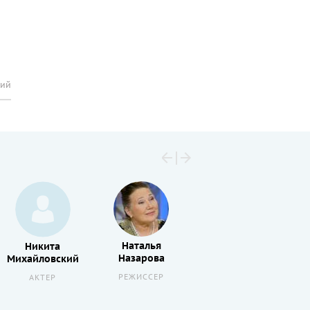
рий
Наталья
Никита
Владимир
Назарова
Михайловский
Тягичев
РЕЖИССЕР
АКТЕР
АКТЕР