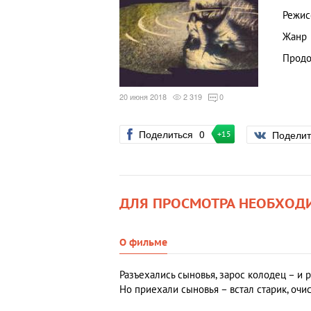
Режис
Жанр
Продо
20 июня 2018
2 319
0
Поделиться
0
Подели
+15
ДЛЯ ПРОСМОТРА НЕОБХОД
О фильме
Разъехались сыновья, зарос колодец – и р
Но приехали сыновья – встал старик, очи