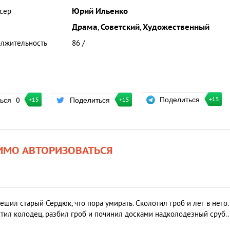
сер
Юрий Ильенко
Драма
,
Советский
,
Художественный
лжительность
86 /
Поделиться
ться
0
Поделиться
+15
+15
+15
ИМО АВТОРИЗОВАТЬСЯ
ешил старый Сердюк, что пора умирать. Сколотил гроб и лег в него.
стил колодец, разбил гроб и починил досками надколодезный сруб..