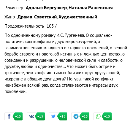
Режиссер
Адольф Бергункер
,
Наталья Рашевская
Жанр
Драма
,
Советский
,
Художественный
Продолжительность
103 /
По одноименному роману И.С. Тургенева. О социально-
политическом конфликте двух мировоззрений, о
взаимоотношениях младшего и старшего поколений, о вечной
борьбе старого и нового, об истинных и ложных ценностях, о
созидании и разрушении, о человеческой силе и слабости, о
дружбе, любви и одиночестве... Что может быть острее и
трагичнее, чем конфликт самых близких друг другу людей,
искренне любящих друг друга? Но, увы, такой конфликт
неизбежен всякий раз, когда сталкиваются интересы двух
поколений.
+15
+15
+15
+15
+15