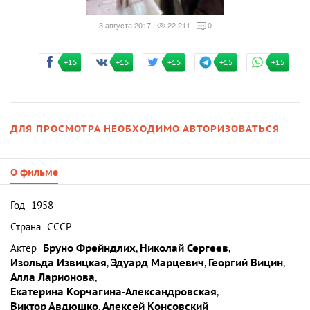
3 августа 2017
22 211
0
+15
+15
+15
+15
+15
ДЛЯ ПРОСМОТРА НЕОБХОДИМО АВТОРИЗОВАТЬСЯ
О фильме
Год
1958
Страна
СССР
Актер
Бруно Фрейндлих
,
Николай Сергеев
,
Изольда Извицкая
,
Эдуард Марцевич
,
Георгий Вицин
,
Алла Ларионова
,
Екатерина Корчагина-Александровская
,
Виктор Авдюшко
,
Алексей Консовский